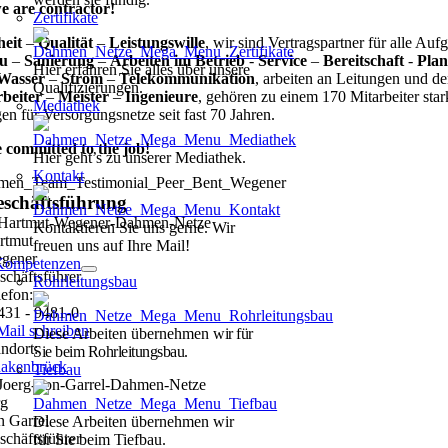
we are contractor!
Zertifikate
heit
–
Qualität
–
Leistungswille
, wir sind Vertragspartner für alle Auf
u
–
Sanierung
–
Arbeiten im Betrieb
-
Service
–
Bereitschaft
-
Pla
Hier erfahren Sie alles über unsere
Wasser
–
Strom
–
Telekommunikation
, arbeiten an Leitungen und 
Qualifizierungen.
beiter
–
Meister
–
Ingenieure
, gehören zu einem 170 Mitarbeiter star
Mediathek
n für Versorgungsnetze seit fast 70 Jahren.
 committed to the job!
Hier geht’s zu unserer Mediathek.
Kontakt
schäftsführung
Kontaktieren Sie uns gerne. Wir
rtmut
freuen uns auf Ihre Mail!
gener
Kompetenzen
schäftsführer
Rohrleitungsbau
lefon:
431 - 9481-0
Mail schreiben
Diese Arbeiten übernehmen
wir für
andort:
Sie beim Rohrleitungsbau.
akenbrück
Tiefbau
rg
n Garrel
Diese Arbeiten übernehmen wir
schäftsführer
für Sie beim Tiefbau.