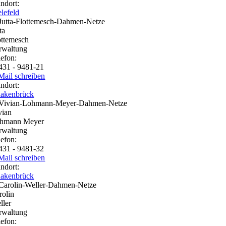
andort:
elefeld
ta
ottemesch
rwaltung
lefon:
431 - 9481-21
Mail schreiben
andort:
akenbrück
vian
hmann Meyer
rwaltung
lefon:
431 - 9481-32
Mail schreiben
andort:
akenbrück
rolin
ller
rwaltung
lefon: