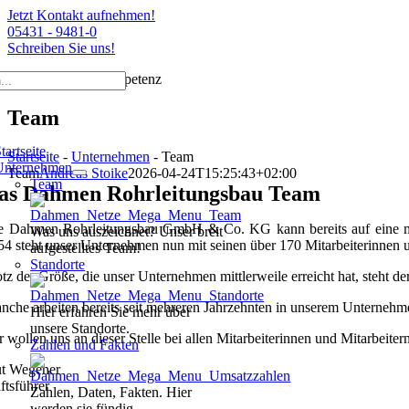
Jetzt Kontakt aufnehmen!
05431 - 9481-0
Schreiben Sie uns!
Zum
Erfahrung und Kompetenz
Inhalt
springen
Team
tion
tartseite
Startseite
-
Unternehmen
-
Team
Unternehmen
Team
Andreas Stoike
2026-04-24T15:25:43+02:00
Team
as Dahmen Rohrleitungsbau Team
e Dahmen Rohrleitungsbau GmbH & Co. KG kann bereits auf eine mehr
Was uns auszeichnet? Unser breit
54 steht unser Unternehmen nun mit seinen über 170 Mitarbeiterinnen
aufgestelltes Team!
Standorte
otz der Größe, die unser Unternehmen mittlerweile erreicht hat, steht de
nche arbeiten bereits seit mehreren Jahrzehnten in unserem Unternehmen
Hier erfahren Sie mehr über
unsere Standorte.
r wollen uns an dieser Stelle bei allen Mitarbeiterinnen und Mitarbeit
Zahlen und Fakten
t Wegener
ftsführer
Zahlen, Daten, Fakten. Hier
werden sie fündig.