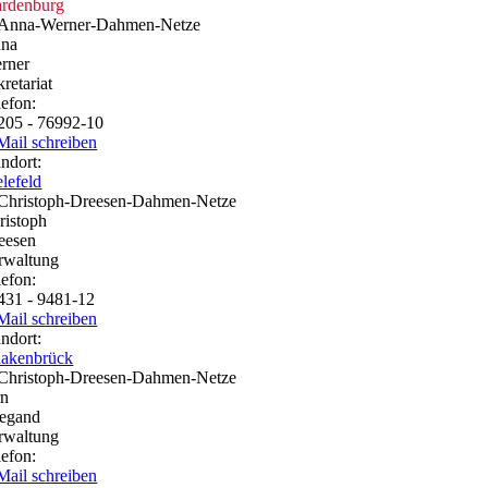
rdenburg
na
rner
retariat
lefon:
205 - 76992-10
Mail schreiben
andort:
elefeld
ristoph
eesen
rwaltung
lefon:
431 - 9481-12
Mail schreiben
andort:
akenbrück
rn
egand
rwaltung
lefon:
Mail schreiben