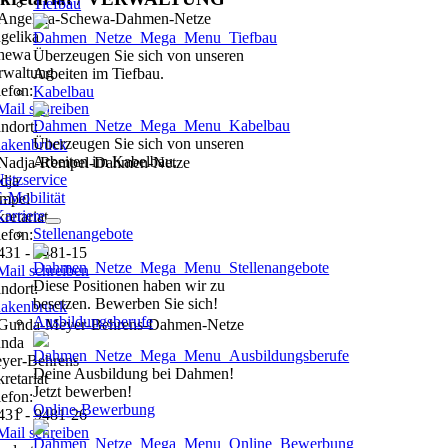
Tiefbau
gelika
hewa
Überzeugen Sie sich von unseren
rwaltung
Arbeiten im Tiefbau.
lefon:
Kabelbau
Mail schreiben
andort:
Überzeugen Sie sich von unseren
akenbrück
Arbeiten im Kabelbau.
etzservice
dja
-Mobilität
mpel
arriere
retariat
Stellenangebote
lefon:
431 - 9481-15
Mail schreiben
Diese Positionen haben wir zu
andort:
besetzen. Bewerben Sie sich!
akenbrück
Ausbildungsberufe
nda
yer-Behrens
Deine Ausbildung bei Dahmen!
retariat
Jetzt bewerben!
lefon:
Online-Bewerbung
431 - 9481-26
Mail schreiben