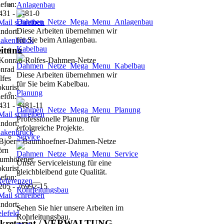
lefon:
Anlagenbau
431 - 9481-0
Mail schreiben
Diese Arbeiten übernehmen wir
andort:
für Sie beim Anlagenbau.
akenbrück
Kabelbau
itung
nrad
Diese Arbeiten übernehmen wir
lfes
für Sie beim Kabelbau.
okurist
Planung
lefon:
431 - 9481-11
Mail schreiben
Professionelle Planung für
andort:
erfolgreiche Projekte.
akenbrück
Service
örn
umhöfener
Unser Serviceleistung für eine
okurist
gleichbleibend gute Qualität.
lefon:
Referenzen
205 - 76992-15
Rohrleitungsbau
Mail schreiben
andort:
Sehen Sie hier unsere Arbeiten im
elefeld
Rohrleitungsbau.
ekretariat / VERWALTUNG