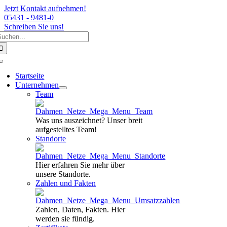
Jetzt Kontakt aufnehmen!
05431 - 9481-0
Schreiben Sie uns!
uche
Zum
ach:
Inhalt
springen
Toggle
Navigation
Startseite
Unternehmen
Team
Was uns auszeichnet? Unser breit
aufgestelltes Team!
Standorte
Hier erfahren Sie mehr über
unsere Standorte.
Zahlen und Fakten
Zahlen, Daten, Fakten. Hier
werden sie fündig.