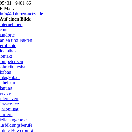
05431 - 9481-66
E-Mail:
info@dahmen-netze.de
Auf einen Blick
nternehmen
eam
tandorte
ahlen und Fakten
ertifikate
ediathek
ontakt
ompetenzen
ohrleitungsbau
iefbau
nlagenbau
abelbau
lanung
ervice
eferenzen
etzservice
-Mobilität
arriere
tellenangebote
usbildungsberufe
nline-Bewerbung