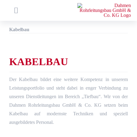
Zum
Inhalt
Toggle
springen
Navigation
Startseite
Kabelbau
Unternehmen
Kompetenzen
KABELBAU
Referenzen
Netzservice
Der Kabelbau bildet eine weitere Kompetenz in unserem
E-Mobilität
Leistungsportfolio und steht dabei in enger Verbindung zu
unseren Dienstleitungen im Bereich „Tiefbau“. Wir von der
Karriere
Dahmen Rohrleitungsbau GmbH & Co. KG setzen beim
Aktuelles
Kabelbau auf modernste Techniken und speziell
ausgebildetes Personal.
SUCHE
NACH: