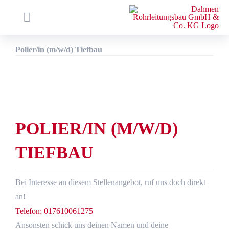
Zum
Inhalt
Toggle
springen
Navigation
Startseite
Polier/in (m/w/d) Tiefbau
Unternehmen
Kompetenzen
Referenzen
POLIER/IN (M/W/D)
Netzservice
E-Mobilität
TIEFBAU
Karriere
Bei Interesse an diesem Stellenangebot, ruf uns doch direkt
Aktuelles
an!
SUCHE
Telefon: 017610061275
NACH:
Ansonsten schick uns deinen Namen und deine