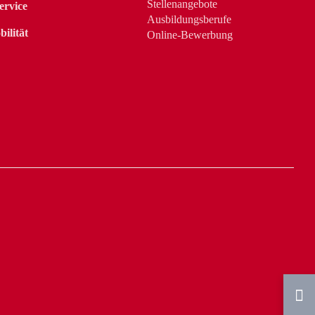
Stellenangebote
ervice
Ausbildungsberufe
ilität
Online-Bewerbung
Na
ob