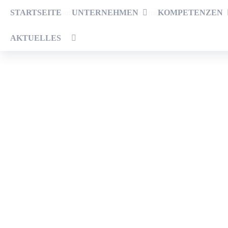
Zum
Land- und Baumaschinenmechaniker (m/w/d)
STARTSEITE
UNTERNEHMEN
KOMPETENZEN
Inhalt
springen
AKTUELLES